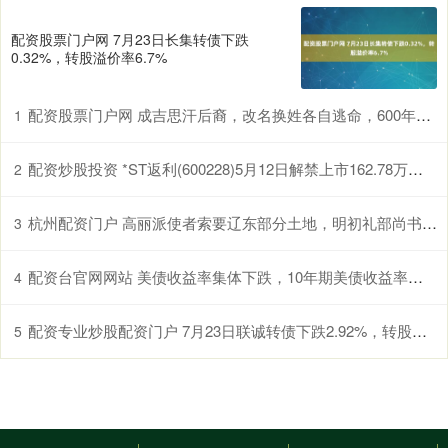
配资股票门户网 7月23日长集转债下跌
0.32%，转股溢价率6.7%
配资股票门户网 成吉思汗后裔，改名换姓各自逃命，600年后靠一首诗在四川团聚_元朝_铁木真_王朝
1
配资炒股投资 *ST返利(600228)5月12日解禁上市162.78万股，年内公司股价跌幅近50%
2
杭州配资门户 高丽派使者索要辽东部分土地，明初礼部尚书李原名霸气拒绝_明朝_朱元璋_朝廷
3
配资台官网网站 美债收益率集体下跌，10年期美债收益率跌4.95个基点
4
配资专业炒股配资门户 7月23日联诚转债下跌2.92%，转股溢价率1.54%
5