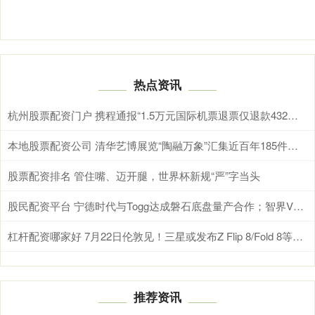
热点资讯
杭州股票配资门户 携程通报“1.5万元国际机票退票仅退款432元”：已补偿退票损失费用14727元，并非破例优待
本地股票配资公司 清华艺博展览“陶融万象”汇集近百年185件民间陶瓷代表作品
股票配资排名 管住嘴、迈开腿，世界杯新规“严”字当头
股民配资平台 宁德时代与Togg达成磐石底盘量产合作；智界V9将于本月正式上市丨汽车早参
杠杆配资哪家好 7月22日伦敦见！三星或发布Z Flip 8/Fold 8等折叠屏新品
推荐资讯