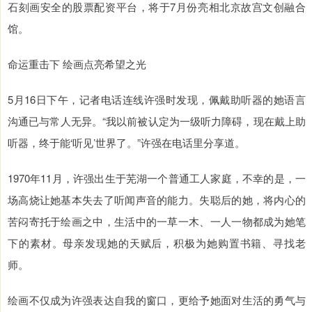
石刻画安全的股票配资平台，将于7月份亮相北京故宫文创融合
馆。
命运重击下 绘画点亮希望之光
5月16日下午，记者电话连线许强时发现，佩戴助听器的她语言
沟通已与常人无异。“我以前被认定为一级听力障碍，现在戴上助
听器，终于能‘听见’世界了。”许强在电话里分享道。
1970年11月，许强出生于芜湖一个普通工人家庭，不幸的是，一
场高烧让她基本失去了听闻声音的能力。失聪后的她，将内心的
苦闷寄托于绘画之中，生活中的一草一木、一人一物都成为她笔
下的素材。母亲发现她的天赋后，积极为她购置书籍、寻找老
师。
绘画不仅成为许强表达自我的窗口，更给予她面对生活的勇气与