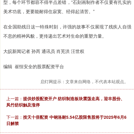
型，每个环节都容不得半点差错，“石刻画制作者不仅要有扎实的
美术功底，更要能耐得住寂寞、经得起清苦。”
在全国助残日这一特殊时刻，许强的故事不仅展现了残疾人自强
不息的精神风貌，更传递出艺术对生命的重塑力量。
大皖新闻记者 孙芮 通讯员 肖芜洪 汪世权
编辑 崔恒安全的股票配资平台
启灯网提示：文章来自网络，不代表本站观点。
上一篇：
提供炒股配资开户 纺织制造板块震荡走高，迎丰股份、
凤竹纺织触及涨停
下一篇：
按天十倍配资 中钢洛耐5.54亿股限售股将于2025年6月6
日解禁