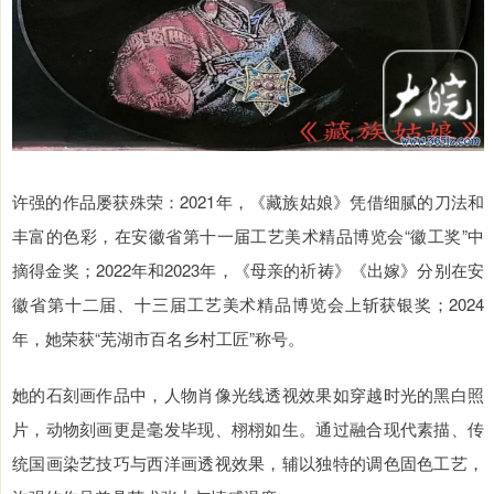
许强的作品屡获殊荣：2021年，《藏族姑娘》凭借细腻的刀法和
丰富的色彩，在安徽省第十一届工艺美术精品博览会“徽工奖”中
摘得金奖；2022年和2023年，《母亲的祈祷》《出嫁》分别在安
徽省第十二届、十三届工艺美术精品博览会上斩获银奖；2024
年，她荣获“芜湖市百名乡村工匠”称号。
她的石刻画作品中，人物肖像光线透视效果如穿越时光的黑白照
片，动物刻画更是毫发毕现、栩栩如生。通过融合现代素描、传
统国画染艺技巧与西洋画透视效果，辅以独特的调色固色工艺，