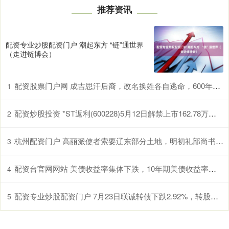
推荐资讯
配资专业炒股配资门户 潮起东方 “链”通世界
（走进链博会）
配资股票门户网 成吉思汗后裔，改名换姓各自逃命，600年后靠一首诗在四川团聚_元朝_铁木真_王朝
1
配资炒股投资 *ST返利(600228)5月12日解禁上市162.78万股，年内公司股价跌幅近50%
2
杭州配资门户 高丽派使者索要辽东部分土地，明初礼部尚书李原名霸气拒绝_明朝_朱元璋_朝廷
3
配资台官网网站 美债收益率集体下跌，10年期美债收益率跌4.95个基点
4
配资专业炒股配资门户 7月23日联诚转债下跌2.92%，转股溢价率1.54%
5