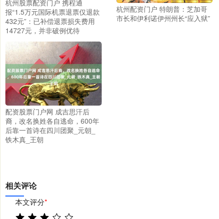
杭州股票配资门户 携程通
杭州配资门户 特朗普：芝加哥
报“1.5万元国际机票退票仅退款
市长和伊利诺伊州州长“应入狱”
432元”：已补偿退票损失费用
14727元，并非破例优待
配资股票门户网 成吉思汗后
裔，改名换姓各自逃命，600年
后靠一首诗在四川团聚_元朝_
铁木真_王朝
相关评论
本文评分
*