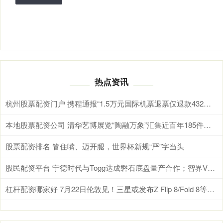
热点资讯
杭州股票配资门户 携程通报“1.5万元国际机票退票仅退款432元”：已补偿退票损失费用14727元，并非破例优待
本地股票配资公司 清华艺博展览“陶融万象”汇集近百年185件民间陶瓷代表作品
股票配资排名 管住嘴、迈开腿，世界杯新规“严”字当头
股民配资平台 宁德时代与Togg达成磐石底盘量产合作；智界V9将于本月正式上市丨汽车早参
杠杆配资哪家好 7月22日伦敦见！三星或发布Z Flip 8/Fold 8等折叠屏新品