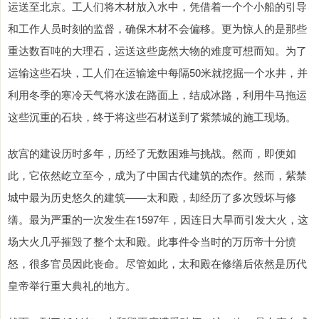
运送至北京。工人们将木材放入水中，凭借着一个个小船的引导
和工作人员时刻的监督，确保木材不会偏移。更为惊人的是那些
重达数百吨的大理石，运送这些庞然大物的难度可想而知。为了
运输这些石块，工人们在运输途中每隔50米就挖掘一个水井，并
利用冬季的寒冷天气将水泼在路面上，结成冰路，利用牛马拖运
这些沉重的石块，终于将这些石材送到了紫禁城的施工现场。
故宫的建设历时多年，历经了无数困难与挑战。然而，即便如
此，它依然屹立至今，成为了中国古代建筑的杰作。然而，紫禁
城中最为历史悠久的建筑——太和殿，却经历了多次毁坏与修
缮。最为严重的一次发生在1597年，因连日大旱而引发大火，这
场大火几乎摧毁了整个太和殿。此事件令当时的万历帝十分愤
怒，很多官员因此丧命。尽管如此，太和殿在修缮后依然是历代
皇帝举行重大典礼的地方。