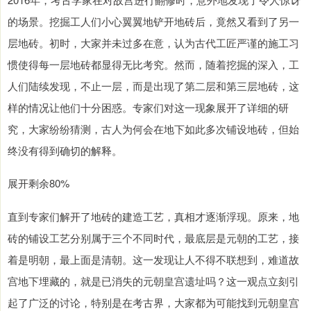
的场景。挖掘工人们小心翼翼地铲开地砖后，竟然又看到了另一
层地砖。初时，大家并未过多在意，认为古代工匠严谨的施工习
惯使得每一层地砖都显得无比考究。然而，随着挖掘的深入，工
人们陆续发现，不止一层，而是出现了第二层和第三层地砖，这
样的情况让他们十分困惑。专家们对这一现象展开了详细的研
究，大家纷纷猜测，古人为何会在地下如此多次铺设地砖，但始
终没有得到确切的解释。
展开剩余80%
直到专家们解开了地砖的建造工艺，真相才逐渐浮现。原来，地
砖的铺设工艺分别属于三个不同时代，最底层是元朝的工艺，接
着是明朝，最上面是清朝。这一发现让人不得不联想到，难道故
宫地下埋藏的，就是已消失的元朝皇宫遗址吗？这一观点立刻引
起了广泛的讨论，特别是在考古界，大家都为可能找到元朝皇宫