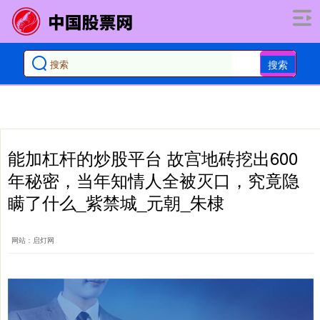
搜索
能加杠杆的炒股平台 故宫地砖挖出600
年秘密，当年知情人全被灭口，究竟隐
瞒了什么_紫禁城_元朝_朱棣
网站：启灯网