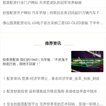
股票配资行业门户网站 天津柔道队的冠军培养秘籍
炒股配资开户网站 汽车早报｜特斯拉在美召回超21万辆汽车 FF宣布暂停原FX Super One 400V车型合作项目
佛山股票配资论坛 LG电子首次采购三星QD-OLED面板 下半年将推多款电竞显示器
推荐资讯
投查查配资 我们的1945 | 马学魁：“不把鬼子
彻底打跑，我绝不回家！”
配资资讯 贾康-经济学博士，著名经济学家_改革_创新_财政
1
配资炒股投资 温和通胀提升降息预期 美债收益率盘中跳水
2
安全的股票配资平台 无声世界里的艺术回响，芜湖一听障人士石刻画将亮相故宫_大皖新闻 | 安徽网
3