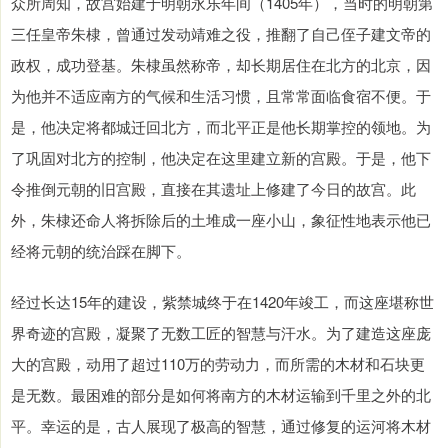
众所周知，故宫始建于明朝永乐年间（1405年），当时的明朝第
三任皇帝朱棣，曾通过发动靖难之役，推翻了自己侄子建文帝的
政权，成功登基。朱棣虽然称帝，却长期居住在北方的北京，因
为他并不适应南方的气候和生活习惯，且常常面临食宿不便。于
是，他决定将都城迁回北方，而北平正是他长期掌控的领地。为
了巩固对北方的控制，他决定在这里建立新的宫殿。于是，他下
令推倒元朝的旧宫殿，直接在其遗址上修建了今日的故宫。此
外，朱棣还命人将拆除后的土堆成一座小山，象征性地表示他已
经将元朝的统治踩在脚下。
经过长达15年的建设，紫禁城终于在1420年竣工，而这座堪称世
界奇迹的宫殿，凝聚了无数工匠的智慧与汗水。为了建造这座庞
大的宫殿，动用了超过110万的劳动力，而所需的木材和石块更
是无数。最困难的部分是如何将南方的木材运输到千里之外的北
平。幸运的是，古人展现了极高的智慧，通过修复的运河将木材