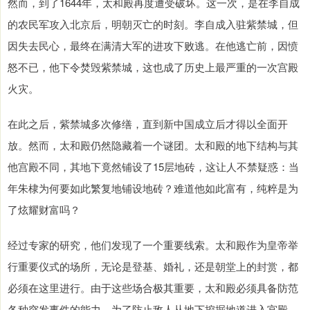
然而，到了1644年，太和殿再度遭受破坏。这一次，是在李自成
的农民军攻入北京后，明朝灭亡的时刻。李自成入驻紫禁城，但
因失去民心，最终在满清大军的进攻下败逃。在他逃亡前，因愤
怒不已，他下令焚毁紫禁城，这也成了历史上最严重的一次宫殿
火灾。
在此之后，紫禁城多次修缮，直到新中国成立后才得以全面开
放。然而，太和殿仍然隐藏着一个谜团。太和殿的地下结构与其
他宫殿不同，其地下竟然铺设了15层地砖，这让人不禁疑惑：当
年朱棣为何要如此繁复地铺设地砖？难道他如此富有，纯粹是为
了炫耀财富吗？
经过专家的研究，他们发现了一个重要线索。太和殿作为皇帝举
行重要仪式的场所，无论是登基、婚礼，还是朝堂上的封赏，都
必须在这里进行。由于这些场合极其重要，太和殿必须具备防范
各种突发事件的能力。为了防止敌人从地下挖掘地道进入宫殿，